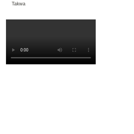
Takwa