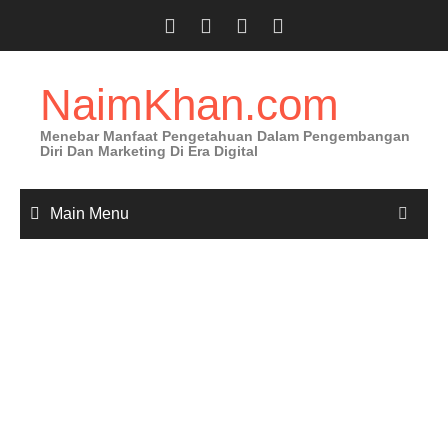
Skip
to
content
NaimKhan.com
Menebar Manfaat Pengetahuan Dalam Pengembangan
Diri Dan Marketing Di Era Digital
Main Menu