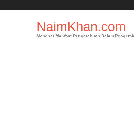
Skip
to
content
NaimKhan.com
Menebar Manfaat Pengetahuan Dalam Pengembang