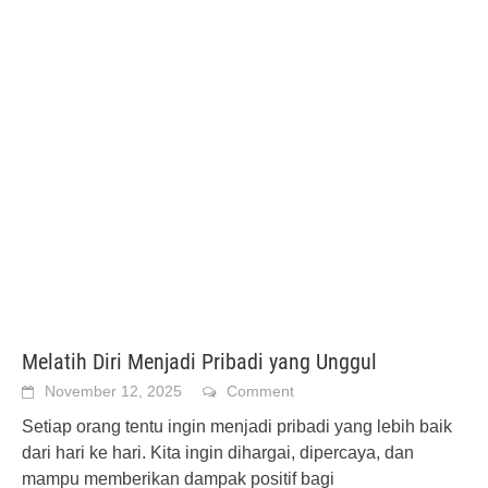
Melatih Diri Menjadi Pribadi yang Unggul
November 12, 2025
Comment
Setiap orang tentu ingin menjadi pribadi yang lebih baik
dari hari ke hari. Kita ingin dihargai, dipercaya, dan
mampu memberikan dampak positif bagi