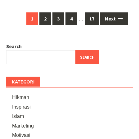
Posts
1
2
3
4
17
Next
…
navigation
Search
SEARCH
KATEGORI
Hikmah
Inspirasi
Islam
Marketing
Motivasi