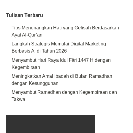
Tulisan Terbaru
Tips Menenangkan Hati yang Gelisah Berdasarkan
Ayat Al-Qur’an
Langkah Strategis Memulai Digital Marketing
Berbasis AI di Tahun 2026
Menyambut Hari Raya Idul Fitri 1447 H dengan
Kegembiraan
Meningkatkan Amal Ibadah di Bulan Ramadhan
dengan Kesungguhan
Menyambut Ramadhan dengan Kegembiraan dan
Takwa