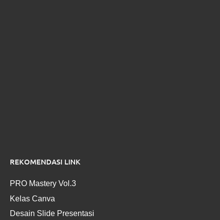
REKOMENDASI LINK
PRO Mastery Vol.3
Kelas Canva
Desain Slide Presentasi