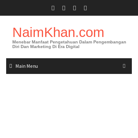
Skip
to
content
NaimKhan.com
Menebar Manfaat Pengetahuan Dalam Pengembangan
Diri Dan Marketing Di Era Digital
Main Menu