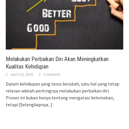
Melakukan Perbaikan Diri Akan Meningkatkan
Kualitas Kehidupan
April 10, 2025
Comment
Dalam kehidupan yang terus berubah, satu hal yang tetap
relevan adalah pentingnya melakukan perbaikan diri.
Proses ini bukan hanya tentang mengatasi kelemahan,
tetapi
[Selengkapnya...]