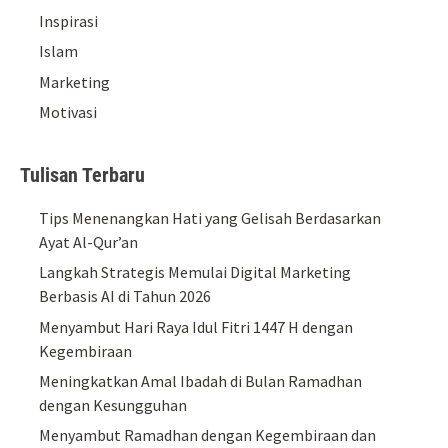
Inspirasi
Islam
Marketing
Motivasi
Tulisan Terbaru
Tips Menenangkan Hati yang Gelisah Berdasarkan
Ayat Al-Qur’an
Langkah Strategis Memulai Digital Marketing
Berbasis AI di Tahun 2026
Menyambut Hari Raya Idul Fitri 1447 H dengan
Kegembiraan
Meningkatkan Amal Ibadah di Bulan Ramadhan
dengan Kesungguhan
Menyambut Ramadhan dengan Kegembiraan dan