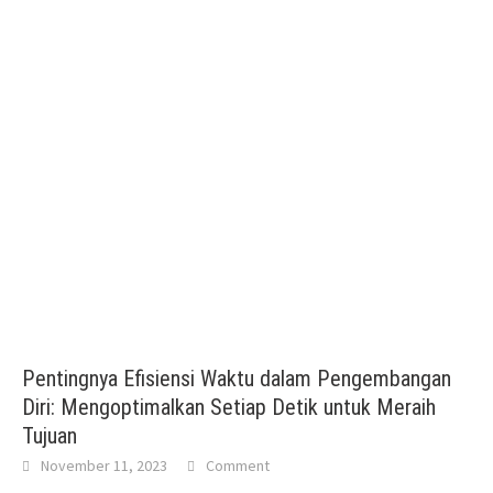
Pentingnya Efisiensi Waktu dalam Pengembangan
Diri: Mengoptimalkan Setiap Detik untuk Meraih
Tujuan
November 11, 2023
Comment