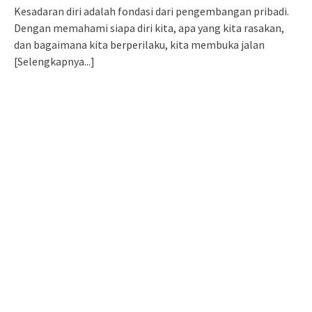
Kesadaran diri adalah fondasi dari pengembangan pribadi.
Dengan memahami siapa diri kita, apa yang kita rasakan,
dan bagaimana kita berperilaku, kita membuka jalan
[Selengkapnya...]