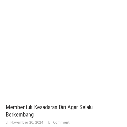
Membentuk Kesadaran Diri Agar Selalu
Berkembang
November 20, 2024
Comment