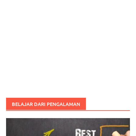
BELAJAR DARI PENGALAMAN