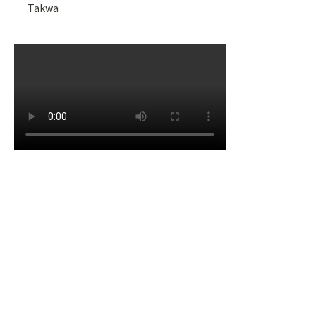
Takwa