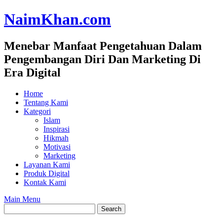
Skip
NaimKhan.com
to
content
Menebar Manfaat Pengetahuan Dalam
Pengembangan Diri Dan Marketing Di
Era Digital
Home
Tentang Kami
Kategori
Islam
Inspirasi
Hikmah
Motivasi
Marketing
Layanan Kami
Produk Digital
Kontak Kami
Main Menu