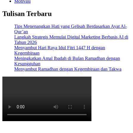
Motivasi
Tulisan Terbaru
Tips Menenangkan Hati yang Gelisah Berdasarkan Ayat Al-
Qur’an
Langkah Strategis Memulai Digital Marketing Berbasis AI di
Tahun 2026
Menyambut Hari Raya Idul Fitri 1447 H dengan
Kegembiraan
Meningkatkan Amal Ibadah di Bulan Ramadhan dengan
Kesungguhan
Menyambut Ramadhan dengan Kegembiraan dan Takwa