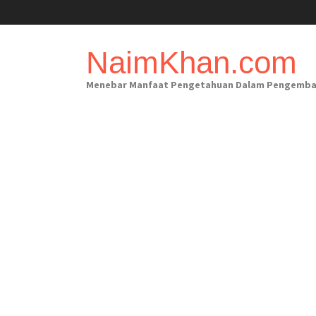
Skip
to
content
NaimKhan.com
Menebar Manfaat Pengetahuan Dalam Pengembanga