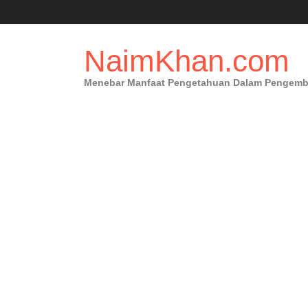
Skip
to
content
NaimKhan.com
Menebar Manfaat Pengetahuan Dalam Pengembang