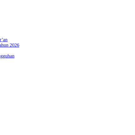
r’an
Tahun 2026
ngguhan