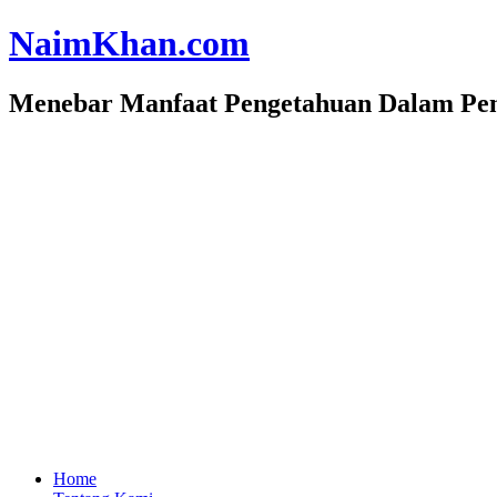
Skip
NaimKhan.com
to
content
Menebar Manfaat Pengetahuan Dalam Pen
Home