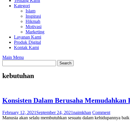
Tentang Kami
Kategori
Islam
Inspirasi
Hikmah
Motivasi
Marketing
Layanan Kami
Produk Digital
Kontak Kami
Main Menu
kebutuhan
Konsisten Dalam Berusaha Memudahkan 
February 12, 2021
September 24, 2021
naimkhan
Comment
Manusia akan selalu membutuhkan sesuatu dalam kehidupannya baik 