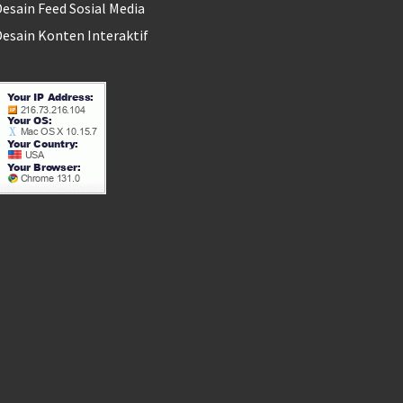
esain Feed Sosial Media
esain Konten Interaktif