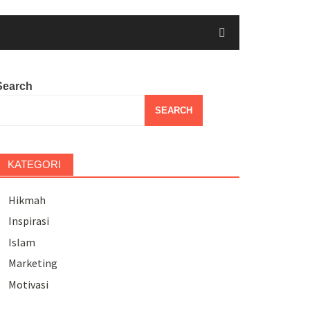
Search
SEARCH
KATEGORI
Hikmah
Inspirasi
Islam
Marketing
Motivasi