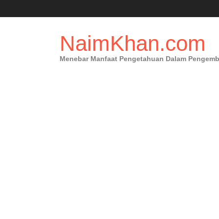
Skip
to
content
NaimKhan.com
Menebar Manfaat Pengetahuan Dalam Pengembang