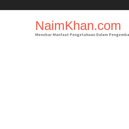
Skip
to
content
NaimKhan.com
Menebar Manfaat Pengetahuan Dalam Pengembanga