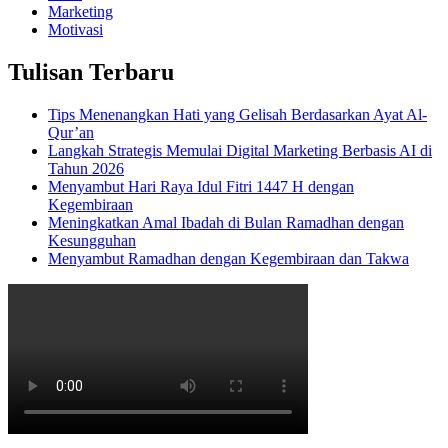
Marketing
Motivasi
Tulisan Terbaru
Tips Menenangkan Hati yang Gelisah Berdasarkan Ayat Al-
Qur’an
Langkah Strategis Memulai Digital Marketing Berbasis AI di
Tahun 2026
Menyambut Hari Raya Idul Fitri 1447 H dengan
Kegembiraan
Meningkatkan Amal Ibadah di Bulan Ramadhan dengan
Kesungguhan
Menyambut Ramadhan dengan Kegembiraan dan Takwa