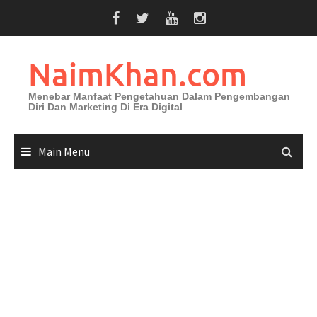
Skip
to
content
NaimKhan.com
Menebar Manfaat Pengetahuan Dalam Pengembangan
Diri Dan Marketing Di Era Digital
Main Menu