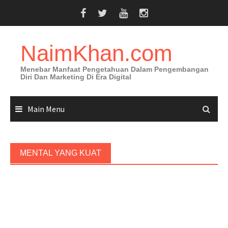
Skip
to
content
NaimKhan.com
Menebar Manfaat Pengetahuan Dalam Pengembangan
Diri Dan Marketing Di Era Digital
Main Menu
MENTAL YANG KUAT