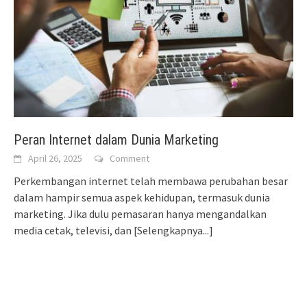
Peran Internet dalam Dunia Marketing
April 26, 2025
Comment
Perkembangan internet telah membawa perubahan besar
dalam hampir semua aspek kehidupan, termasuk dunia
marketing. Jika dulu pemasaran hanya mengandalkan
media cetak, televisi, dan
[Selengkapnya...]