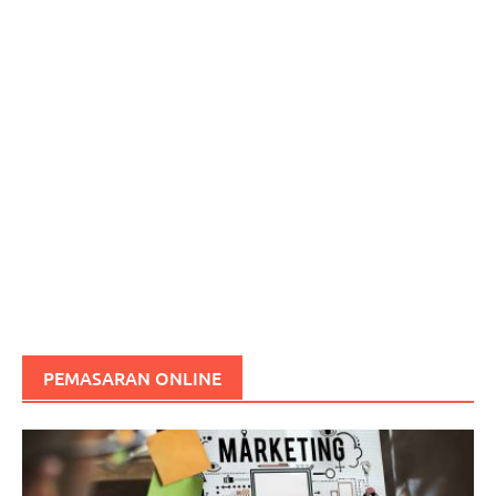
PEMASARAN ONLINE