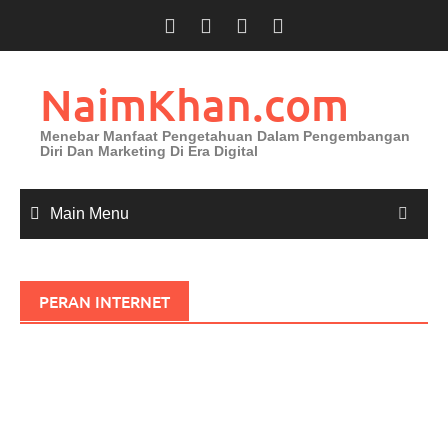
Skip
to
content
NaimKhan.com
Menebar Manfaat Pengetahuan Dalam Pengembangan
Diri Dan Marketing Di Era Digital
Main Menu
PERAN INTERNET