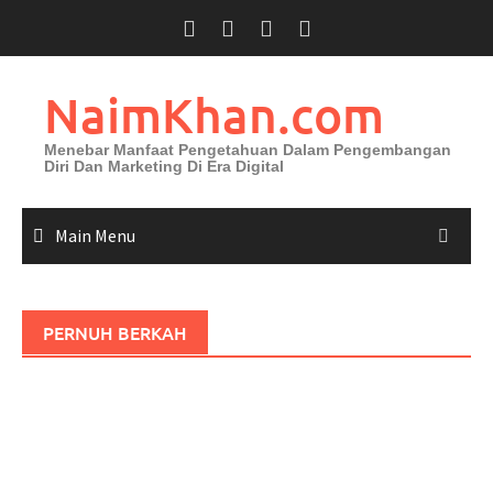
Skip
to
content
NaimKhan.com
Menebar Manfaat Pengetahuan Dalam Pengembangan
Diri Dan Marketing Di Era Digital
Main Menu
PERNUH BERKAH