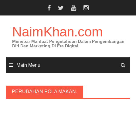
Skip
to
content
NaimKhan.com
Menebar Manfaat Pengetahuan Dalam Pengembangan
Diri Dan Marketing Di Era Digital
Main Menu
PERUBAHAN POLA MAKAN.