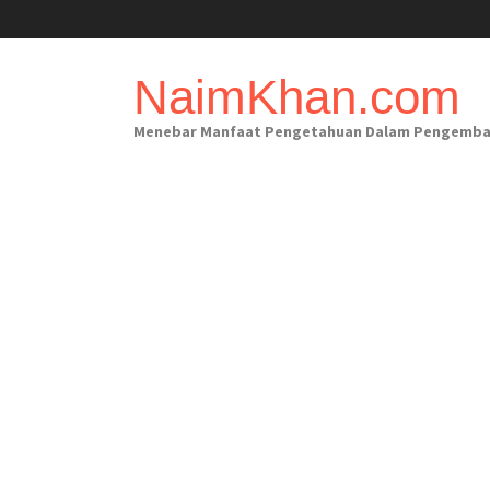
Skip
to
content
NaimKhan.com
Menebar Manfaat Pengetahuan Dalam Pengembanga