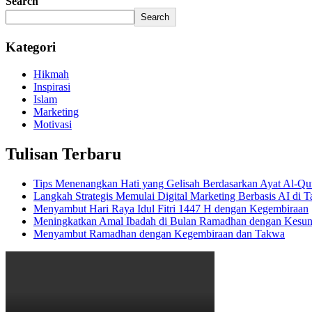
Search
Search
Kategori
Hikmah
Inspirasi
Islam
Marketing
Motivasi
Tulisan Terbaru
Tips Menenangkan Hati yang Gelisah Berdasarkan Ayat Al-Qu
Langkah Strategis Memulai Digital Marketing Berbasis AI di 
Menyambut Hari Raya Idul Fitri 1447 H dengan Kegembiraan
Meningkatkan Amal Ibadah di Bulan Ramadhan dengan Kesu
Menyambut Ramadhan dengan Kegembiraan dan Takwa