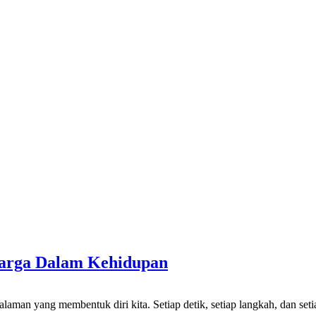
harga Dalam Kehidupan
alaman yang membentuk diri kita. Setiap detik, setiap langkah, dan se