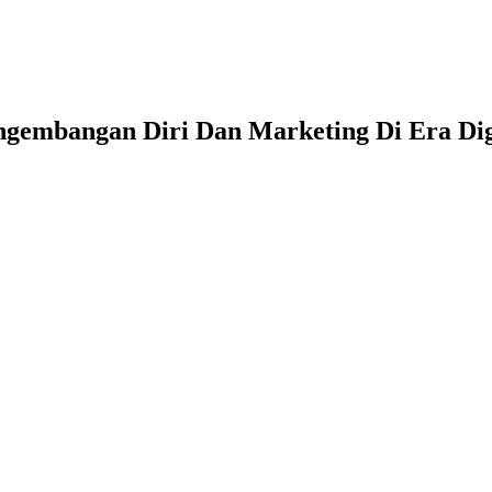
gembangan Diri Dan Marketing Di Era Dig