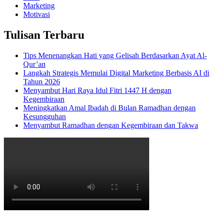
Marketing
Motivasi
Tulisan Terbaru
Tips Menenangkan Hati yang Gelisah Berdasarkan Ayat Al-
Qur’an
Langkah Strategis Memulai Digital Marketing Berbasis AI di
Tahun 2026
Menyambut Hari Raya Idul Fitri 1447 H dengan
Kegembiraan
Meningkatkan Amal Ibadah di Bulan Ramadhan dengan
Kesungguhan
Menyambut Ramadhan dengan Kegembiraan dan Takwa