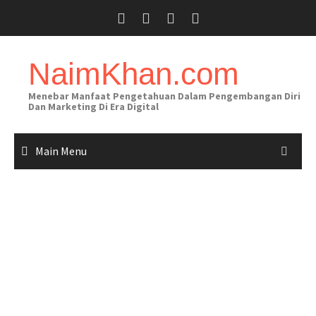
Skip
to
content
NaimKhan.com
Menebar Manfaat Pengetahuan Dalam Pengembangan Diri
Dan Marketing Di Era Digital
Main Menu