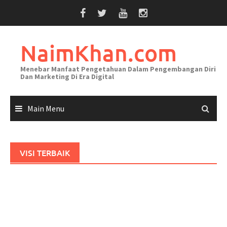
Skip
to
content
NaimKhan.com
Menebar Manfaat Pengetahuan Dalam Pengembangan Diri
Dan Marketing Di Era Digital
Main Menu
VISI TERBAIK