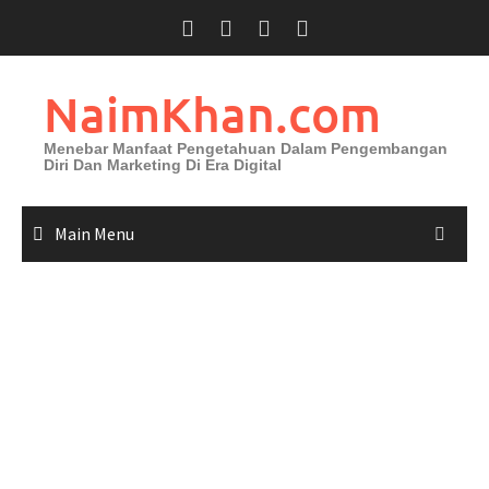
Skip
to
content
NaimKhan.com
Menebar Manfaat Pengetahuan Dalam Pengembangan
Diri Dan Marketing Di Era Digital
Main Menu