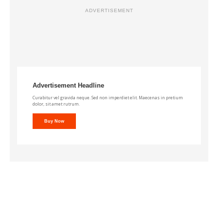
ADVERTISEMENT
Advertisement Headline
Curabitur vel gravida neque. Sed non imperdiet elit. Maecenas in pretium
dolor, sit amet rutrum.
Buy Now