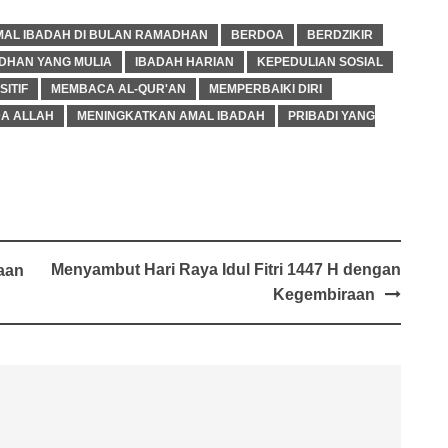
MAL IBADAH DI BULAN RAMADHAN
BERDOA
BERDZIKIR
DHAN YANG MULIA
IBADAH HARIAN
KEPEDULIAN SOSIAL
ITIF
MEMBACA AL-QUR'AN
MEMPERBAIKI DIRI
DA ALLAH
MENINGKATKAN AMAL IBADAH
PRIBADI YANG
Menyambut Hari Raya Idul Fitri 1447 H dengan
aan
Kegembiraan