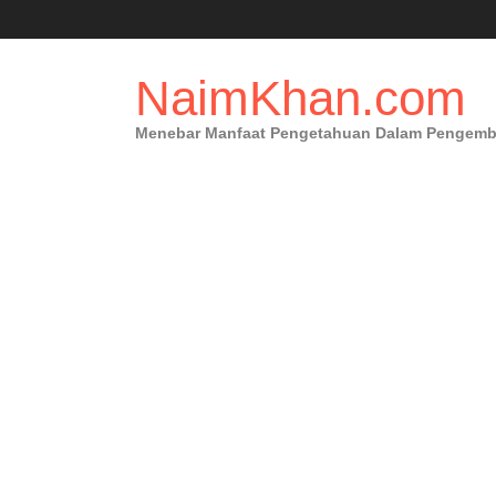
Skip
to
content
NaimKhan.com
Menebar Manfaat Pengetahuan Dalam Pengembang