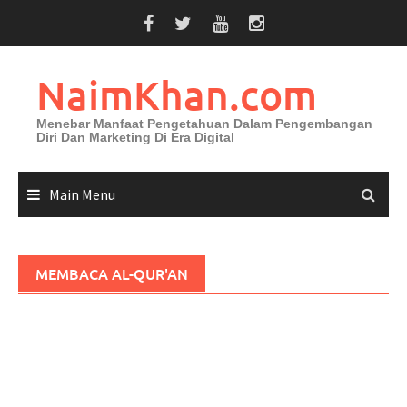
Skip
to
content
NaimKhan.com
Menebar Manfaat Pengetahuan Dalam Pengembangan
Diri Dan Marketing Di Era Digital
Main Menu
MEMBACA AL-QUR'AN