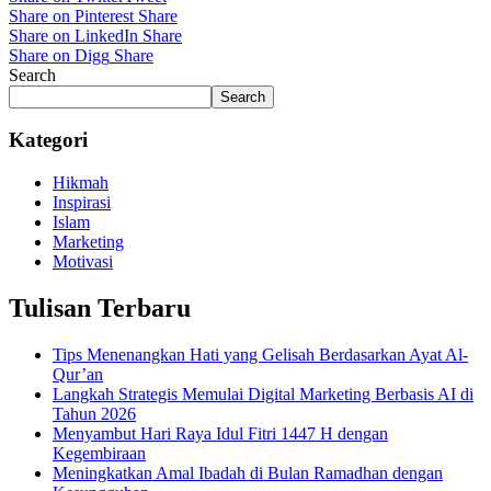
Share on Pinterest
Share
Share on LinkedIn
Share
Share on Digg
Share
Search
Search
Kategori
Hikmah
Inspirasi
Islam
Marketing
Motivasi
Tulisan Terbaru
Tips Menenangkan Hati yang Gelisah Berdasarkan Ayat Al-
Qur’an
Langkah Strategis Memulai Digital Marketing Berbasis AI di
Tahun 2026
Menyambut Hari Raya Idul Fitri 1447 H dengan
Kegembiraan
Meningkatkan Amal Ibadah di Bulan Ramadhan dengan