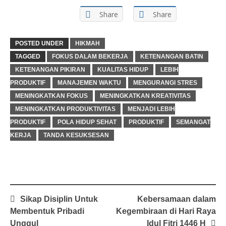
Share
Share
POSTED UNDER
HIKMAH
TAGGED
FOKUS DALAM BEKERJA
KETENANGAN BATIN
KETENANGAN PIKIRAN
KUALITAS HIDUP
LEBIH
PRODUKTIF
MANAJEMEN WAKTU
MENGURANGI STRES
MENINGKATKAN FOKUS
MENINGKATKAN KREATIVITAS
MENINGKATKAN PRODUKTIVITAS
MENJADI LEBIH
PRODUKTIF
POLA HIDUP SEHAT
PRODUKTIF
SEMANGAT
KERJA
TANDA KESUKSESAN
Post
Sikap Disiplin Untuk
Kebersamaan dalam
navigation
Membentuk Pribadi
Kegembiraan di Hari Raya
Unggul
Idul Fitri 1446 H