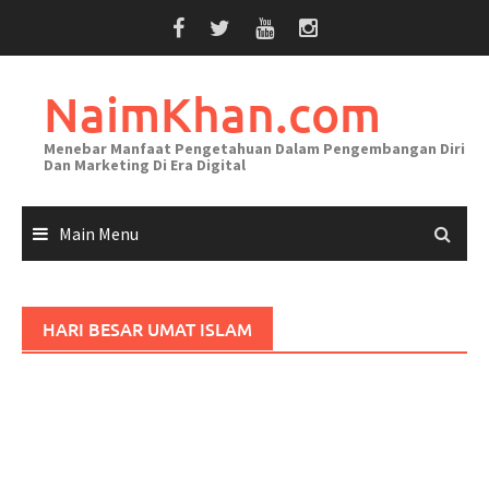
Skip
to
content
NaimKhan.com
Menebar Manfaat Pengetahuan Dalam Pengembangan Diri
Dan Marketing Di Era Digital
Main Menu
HARI BESAR UMAT ISLAM