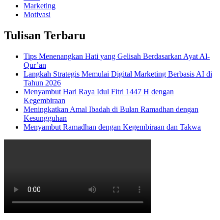
Marketing
Motivasi
Tulisan Terbaru
Tips Menenangkan Hati yang Gelisah Berdasarkan Ayat Al-
Qur’an
Langkah Strategis Memulai Digital Marketing Berbasis AI di
Tahun 2026
Menyambut Hari Raya Idul Fitri 1447 H dengan
Kegembiraan
Meningkatkan Amal Ibadah di Bulan Ramadhan dengan
Kesungguhan
Menyambut Ramadhan dengan Kegembiraan dan Takwa