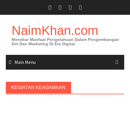
Skip
to
content
NaimKhan.com
Menebar Manfaat Pengetahuan Dalam Pengembangan
Diri Dan Marketing Di Era Digital
Main Menu
KEGIATAN KEAGAMAAN