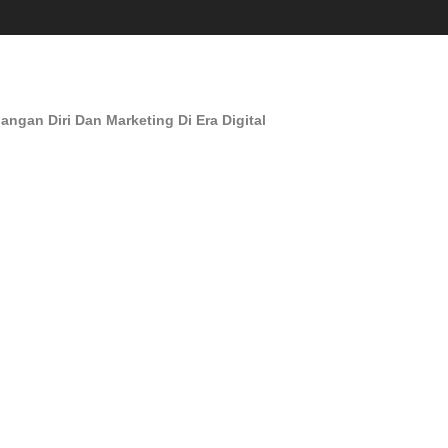
an Diri Dan Marketing Di Era Digital