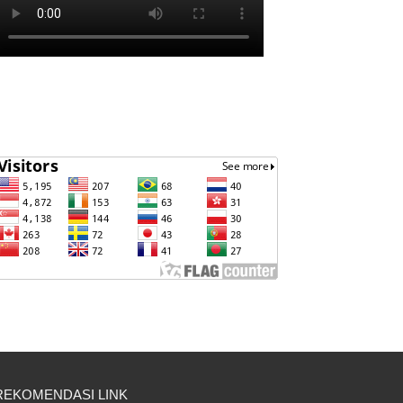
REKOMENDASI LINK