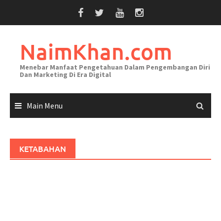
Skip
to
content
NaimKhan.com
Menebar Manfaat Pengetahuan Dalam Pengembangan Diri
Dan Marketing Di Era Digital
Main Menu
KETABAHAN