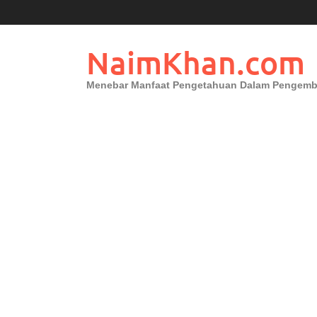
Skip
to
content
NaimKhan.com
Menebar Manfaat Pengetahuan Dalam Pengembang