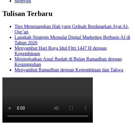
Motivasi
Tulisan Terbaru
Tips Menenangkan Hati yang Gelisah Berdasarkan Ayat Al-
Qur’an
Langkah Strategis Memulai Digital Marketing Berbasis AI di
Tahun 2026
Menyambut Hari Raya Idul Fitri 1447 H dengan
Kegembiraan
Meningkatkan Amal Ibadah di Bulan Ramadhan dengan
Kesungguhan
Menyambut Ramadhan dengan Kegembiraan dan Takwa