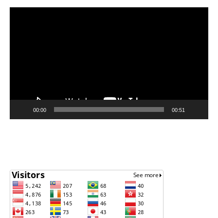
Video
Player
00:00
00:51