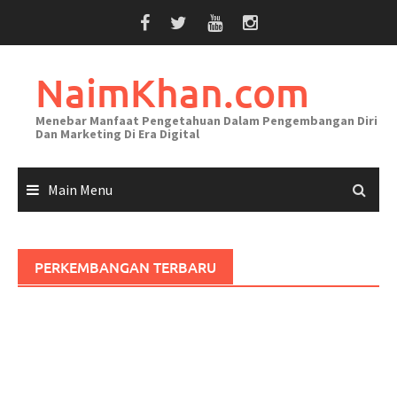
Skip
to
content
NaimKhan.com
Menebar Manfaat Pengetahuan Dalam Pengembangan Diri
Dan Marketing Di Era Digital
Main Menu
PERKEMBANGAN TERBARU