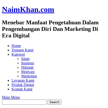
Skip
NaimKhan.com
to
content
Menebar Manfaat Pengetahuan Dalam
Pengembangan Diri Dan Marketing Di
Era Digital
Home
Tentang Kami
Kategori
Islam
Inspirasi
Hikmah
Motivasi
Marketing
Layanan Kami
Produk Digital
Kontak Kami
Main Menu