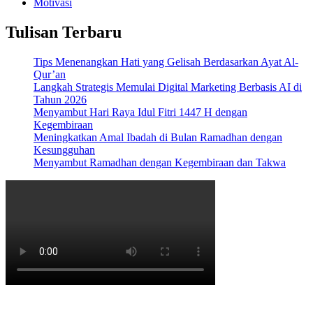
Motivasi
Tulisan Terbaru
Tips Menenangkan Hati yang Gelisah Berdasarkan Ayat Al-
Qur’an
Langkah Strategis Memulai Digital Marketing Berbasis AI di
Tahun 2026
Menyambut Hari Raya Idul Fitri 1447 H dengan
Kegembiraan
Meningkatkan Amal Ibadah di Bulan Ramadhan dengan
Kesungguhan
Menyambut Ramadhan dengan Kegembiraan dan Takwa