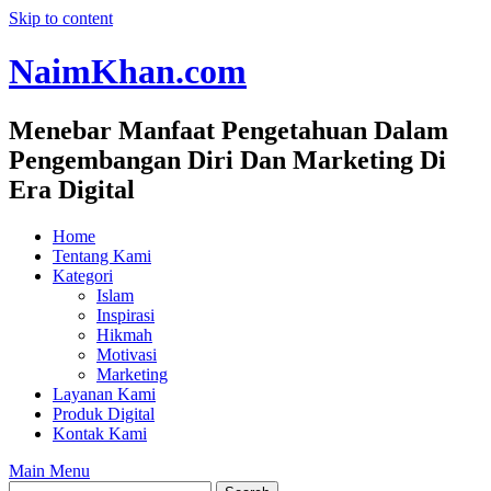
Skip to content
NaimKhan.com
Menebar Manfaat Pengetahuan Dalam
Pengembangan Diri Dan Marketing Di
Era Digital
Home
Tentang Kami
Kategori
Islam
Inspirasi
Hikmah
Motivasi
Marketing
Layanan Kami
Produk Digital
Kontak Kami
Main Menu