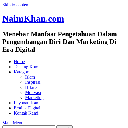
Skip to content
NaimKhan.com
Menebar Manfaat Pengetahuan Dalam
Pengembangan Diri Dan Marketing Di
Era Digital
Home
Tentang Kami
Kategori
Islam
Inspirasi
Hikmah
Motivasi
Marketing
Layanan Kami
Produk Digital
Kontak Kami
Main Menu