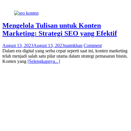
Mengelola Tulisan untuk Konten
Marketing: Strategi SEO yang Efektif
August 13, 2023
August 13, 2023
naimkhan
Comment
Dalam era digital yang serba cepat seperti saat ini, konten marketing
telah menjadi salah satu pilar utama dalam strategi pemasaran bisnis.
Konten yang
[Selengkapnya...]