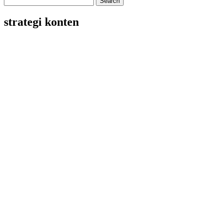
strategi konten