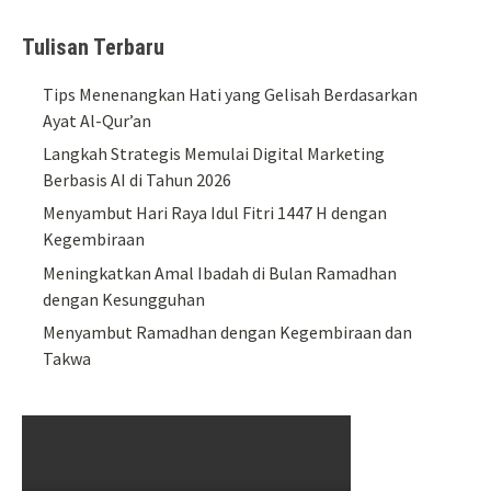
Tulisan Terbaru
Tips Menenangkan Hati yang Gelisah Berdasarkan
Ayat Al-Qur’an
Langkah Strategis Memulai Digital Marketing
Berbasis AI di Tahun 2026
Menyambut Hari Raya Idul Fitri 1447 H dengan
Kegembiraan
Meningkatkan Amal Ibadah di Bulan Ramadhan
dengan Kesungguhan
Menyambut Ramadhan dengan Kegembiraan dan
Takwa