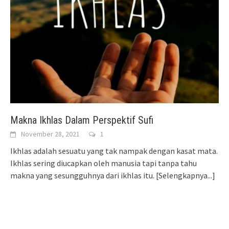
Makna Ikhlas Dalam Perspektif Sufi
November 28, 2021
1
Ikhlas adalah sesuatu yang tak nampak dengan kasat mata.
Ikhlas sering diucapkan oleh manusia tapi tanpa tahu
makna yang sesungguhnya dari ikhlas itu.
[Selengkapnya...]