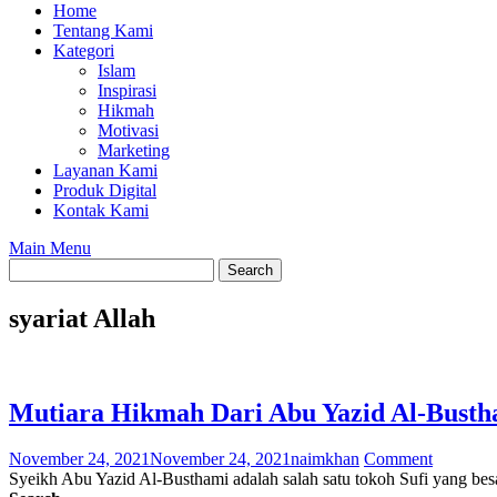
Home
Tentang Kami
Kategori
Islam
Inspirasi
Hikmah
Motivasi
Marketing
Layanan Kami
Produk Digital
Kontak Kami
Main Menu
syariat Allah
Mutiara Hikmah Dari Abu Yazid Al-Busth
November 24, 2021
November 24, 2021
naimkhan
Comment
Syeikh Abu Yazid Al-Busthami adalah salah satu tokoh Sufi yang be