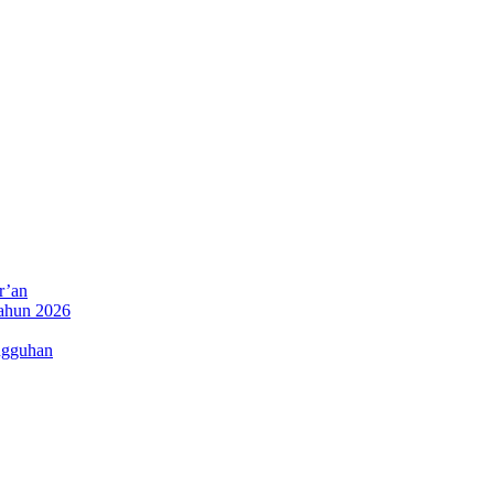
r’an
Tahun 2026
ngguhan