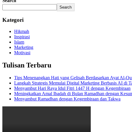
Search
Search
Kategori
Hikmah
Inspirasi
Islam
Marketing
Motivasi
Tulisan Terbaru
Tips Menenangkan Hati yang Gelisah Berdasarkan Ayat Al-Qu
Langkah Strategis Memulai Digital Marketing Berbasis AI di 
Menyambut Hari Raya Idul Fitri 1447 H dengan Kegembiraan
Meningkatkan Amal Ibadah di Bulan Ramadhan dengan Kesu
Menyambut Ramadhan dengan Kegembiraan dan Takwa