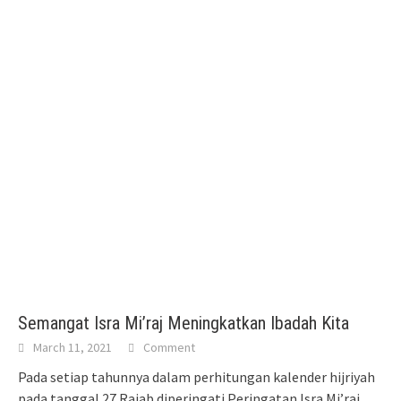
Semangat Isra Mi’raj Meningkatkan Ibadah Kita
March 11, 2021
Comment
Pada setiap tahunnya dalam perhitungan kalender hijriyah
pada tanggal 27 Rajab diperingati Peringatan Isra Mi’raj