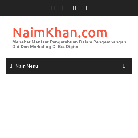
Skip
to
content
NaimKhan.com
Menebar Manfaat Pengetahuan Dalam Pengembangan
Diri Dan Marketing Di Era Digital
Main Menu