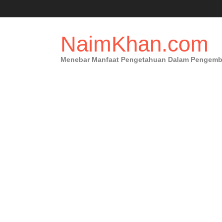
Skip
to
content
NaimKhan.com
Menebar Manfaat Pengetahuan Dalam Pengembang