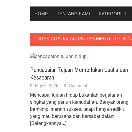
HOME
TENTANG KAMI
KATEGORI
TIDAK ADA JALAN PINTAS MENUJU PUNC
Pencapaian Tujuan Memerlukan Usaha dan
Kesabaran
May 6, 2025
Comment
Mencapai tujuan hidup bukanlah perjalanan
singkat yang penuh kemudahan. Banyak orang
bermimpi meraih sukses, tetapi hanya sedikit
yang mau berusaha dan bersabar dalam
[Selengkapnya...]