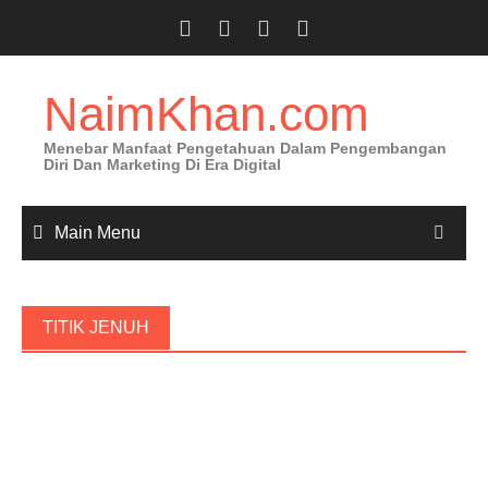
Skip
to
content
NaimKhan.com
Menebar Manfaat Pengetahuan Dalam Pengembangan
Diri Dan Marketing Di Era Digital
Main Menu
TITIK JENUH