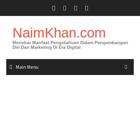
Skip
to
content
NaimKhan.com
Menebar Manfaat Pengetahuan Dalam Pengembangan
Diri Dan Marketing Di Era Digital
Main Menu