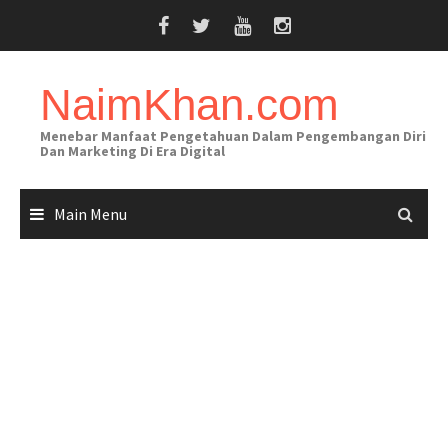
Skip
to
content
NaimKhan.com
Menebar Manfaat Pengetahuan Dalam Pengembangan Diri
Dan Marketing Di Era Digital
Main Menu