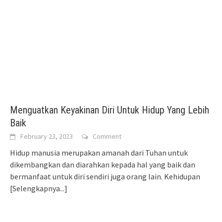
Menguatkan Keyakinan Diri Untuk Hidup Yang Lebih
Baik
February 23, 2023
Comment
Hidup manusia merupakan amanah dari Tuhan untuk
dikembangkan dan diarahkan kepada hal yang baik dan
bermanfaat untuk diri sendiri juga orang lain. Kehidupan
[Selengkapnya...]