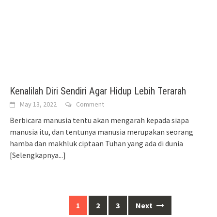
Kenalilah Diri Sendiri Agar Hidup Lebih Terarah
May 13, 2022
Comment
Berbicara manusia tentu akan mengarah kepada siapa
manusia itu, dan tentunya manusia merupakan seorang
hamba dan makhluk ciptaan Tuhan yang ada di dunia
[Selengkapnya...]
Posts
1
2
3
Next
navigation