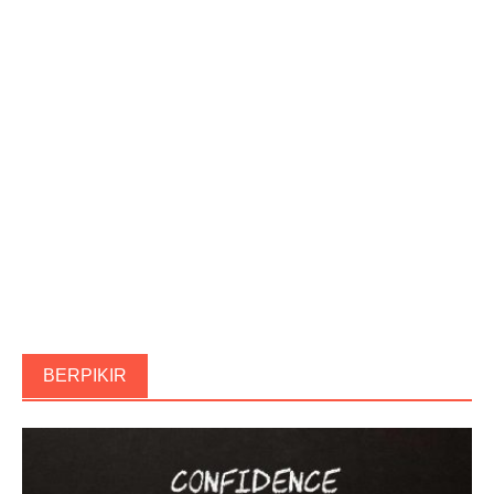
BERPIKIR