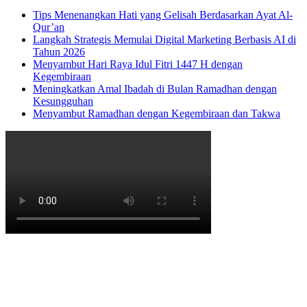
Tips Menenangkan Hati yang Gelisah Berdasarkan Ayat Al-
Qur’an
Langkah Strategis Memulai Digital Marketing Berbasis AI di
Tahun 2026
Menyambut Hari Raya Idul Fitri 1447 H dengan
Kegembiraan
Meningkatkan Amal Ibadah di Bulan Ramadhan dengan
Kesungguhan
Menyambut Ramadhan dengan Kegembiraan dan Takwa