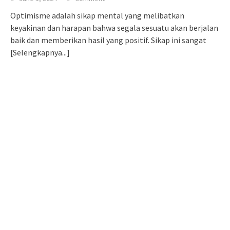
Optimisme adalah sikap mental yang melibatkan
keyakinan dan harapan bahwa segala sesuatu akan berjalan
baik dan memberikan hasil yang positif. Sikap ini sangat
[Selengkapnya...]