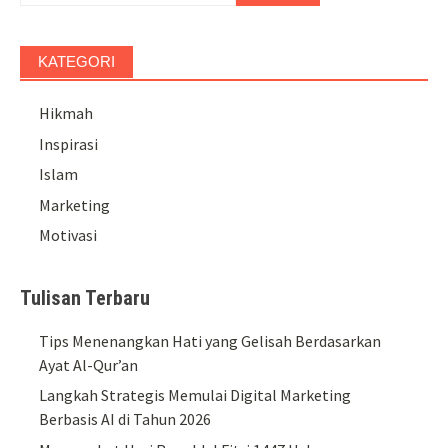
KATEGORI
Hikmah
Inspirasi
Islam
Marketing
Motivasi
Tulisan Terbaru
Tips Menenangkan Hati yang Gelisah Berdasarkan
Ayat Al-Qur’an
Langkah Strategis Memulai Digital Marketing
Berbasis AI di Tahun 2026