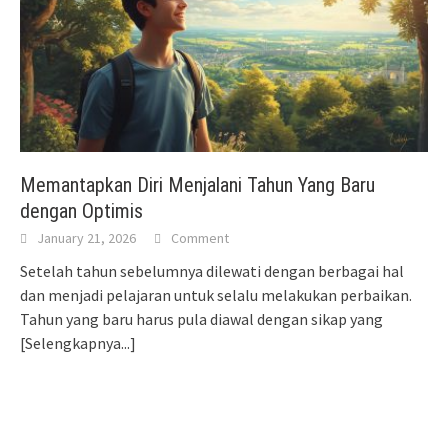
Memantapkan Diri Menjalani Tahun Yang Baru
dengan Optimis
January 21, 2026
Comment
Setelah tahun sebelumnya dilewati dengan berbagai hal
dan menjadi pelajaran untuk selalu melakukan perbaikan.
Tahun yang baru harus pula diawal dengan sikap yang
[Selengkapnya...]