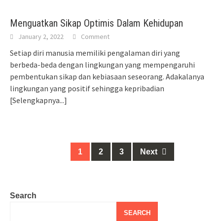
Menguatkan Sikap Optimis Dalam Kehidupan
January 2, 2022
Comment
Setiap diri manusia memiliki pengalaman diri yang
berbeda-beda dengan lingkungan yang mempengaruhi
pembentukan sikap dan kebiasaan seseorang. Adakalanya
lingkungan yang positif sehingga kepribadian
[Selengkapnya...]
Posts
1
2
3
Next
navigation
Search
SEARCH