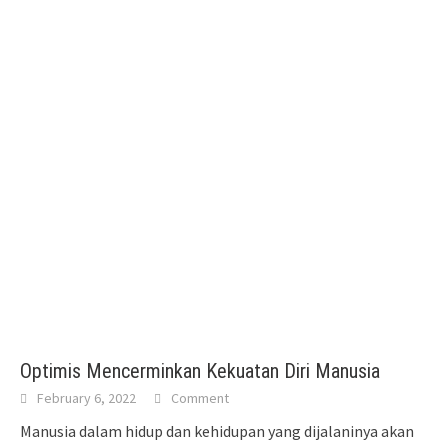
Optimis Mencerminkan Kekuatan Diri Manusia
February 6, 2022
Comment
Manusia dalam hidup dan kehidupan yang dijalaninya akan